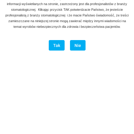
informacji wyświetlanych na stronie, zastrzeżony jest dla profesjonalistów z branży
stomatologicznej. Klikając przycisk TAK potwierdzacie Państwo, że jesteście
profesjonalistą z branży stomatologicznej i że macie Państwo świadomość, że treści
zamieszczane na niniejszej stronie mogą zawierać między innymi wiadomości na
temat wyrobów niebezpiecznych dla zdrowia i bezpieczeństwa pacjentów.
Tak
Nie