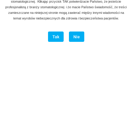
stomatologicznej. Klikając przycisk TAK potwierdzacie Państwo, że jesteście
profesjonalistą z branży stomatologicznej i że macie Państwo świadomość, że treści
zamieszczane na niniejszej stronie mogą zawierać między innymi wiadomości na
temat wyrobów niebezpiecznych dla zdrowia i bezpieczeństwa pacjentów.
Tak
Nie
Narzędzie do modelowania wypełnień Frahm
19.00