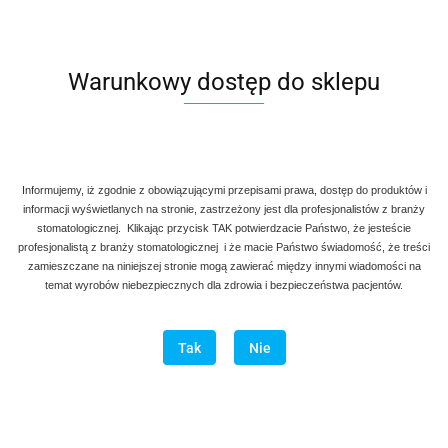
Kireta Denmax Zestaw
Warunkowy dostęp do sklepu
385.00
-14%
330.00
PROMOCJA
Informujemy, iż zgodnie z obowiązującymi przepisami prawa, dostęp do produktów i
BESTSELLER
informacji wyświetlanych na stronie, zastrzeżony jest dla profesjonalistów z branży
stomatologicznej. Klikając przycisk TAK potwierdzacie Państwo, że jesteście
profesjonalistą z branży stomatologicznej i że macie Państwo świadomość, że treści
zamieszczane na niniejszej stronie mogą zawierać między innymi wiadomości na
temat wyrobów niebezpiecznych dla zdrowia i bezpieczeństwa pacjentów.
Tak
Nie