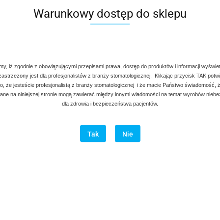
110.00
Warunkowy dostęp do sklepu
my, iż zgodnie z obowiązującymi przepisami prawa, dostęp do produktów i informacji wyświe
 zastrzeżony jest dla profesjonalistów z branży stomatologicznej. Klikając przycisk TAK potw
, że jesteście profesjonalistą z branży stomatologicznej i że macie Państwo świadomość, ż
ne na niniejszej stronie mogą zawierać między innymi wiadomości na temat wyrobów nieb
dla zdrowia i bezpieczeństwa pacjentów.
Tak
Nie
m wygięty, wklęsły z
Osteotom wygięty, wypukły b
czniem
ogranicznika