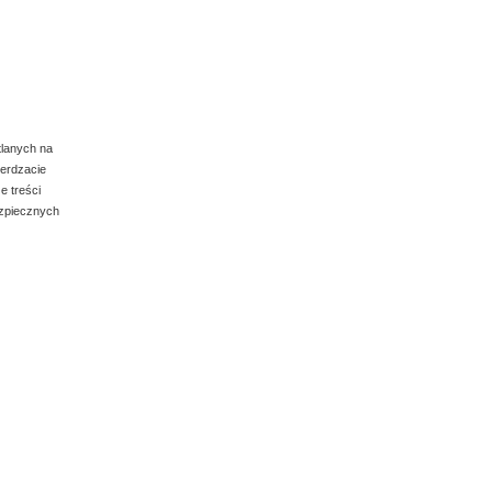
110.00
tlanych na
ierdzacie
e treści
ezpiecznych
ez
Osteotom wygięty, wypukły z
ogranicznikiem