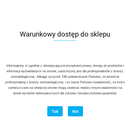
Warunkowy dostęp do sklepu
Informujemy, iż zgodnie z obowiązującymi przepisami prawa, dostęp do produktów i
informacji wyświetlanych na stronie, zastrzeżony jest dla profesjonalistów z branży
stomatologicznej. Klikając przycisk TAK potwierdzacie Państwo, że jesteście
profesjonalistą z branży stomatologicznej i że macie Państwo świadomość, że treści
zamieszczane na niniejszej stronie mogą zawierać między innymi wiadomości na
temat wyrobów niebezpiecznych dla zdrowia i bezpieczeństwa pacjentów.
Tak
Nie
Łyżeczka zębodołowa Hemingway owalna