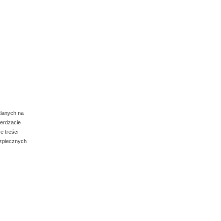
tlanych na
ierdzacie
e treści
ezpiecznych