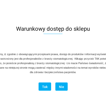
Warunkowy dostęp do sklepu
my, iż zgodnie z obowiązującymi przepisami prawa, dostęp do produktów i informacji wyświe
 zastrzeżony jest dla profesjonalistów z branży stomatologicznej. Klikając przycisk TAK potw
, że jesteście profesjonalistą z branży stomatologicznej i że macie Państwo świadomość, ż
ne na niniejszej stronie mogą zawierać między innymi wiadomości na temat wyrobów nieb
dla zdrowia i bezpieczeństwa pacjentów.
Tak
Nie