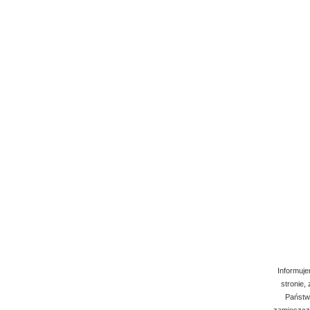
Informuje
stronie,
Państwo
zamieszcza