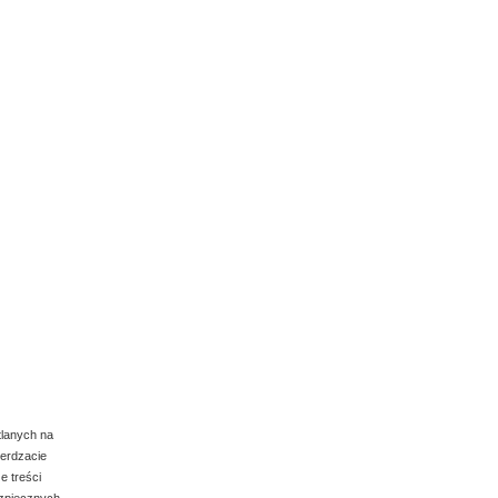
tlanych na
ierdzacie
e treści
ezpiecznych