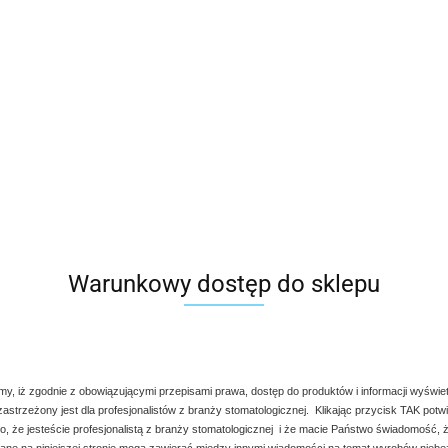
Warunkowy dostęp do sklepu
my, iż zgodnie z obowiązującymi przepisami prawa, dostęp do produktów i informacji wyświe
 zastrzeżony jest dla profesjonalistów z branży stomatologicznej. Klikając przycisk TAK potw
, że jesteście profesjonalistą z branży stomatologicznej i że macie Państwo świadomość, ż
ne na niniejszej stronie mogą zawierać między innymi wiadomości na temat wyrobów nieb