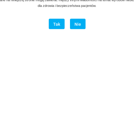
dla zdrowia i bezpieczeństwa pacjentów.
Tak
Nie
Opis
Opinie i oceny (0)