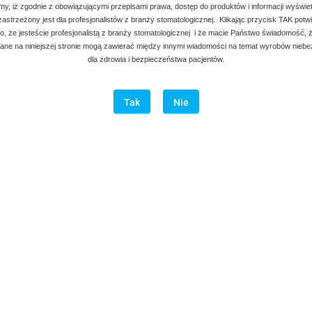
my, iż zgodnie z obowiązującymi przepisami prawa, dostęp do produktów i informacji wyświe
 zastrzeżony jest dla profesjonalistów z branży stomatologicznej. Klikając przycisk TAK potw
, że jesteście profesjonalistą z branży stomatologicznej i że macie Państwo świadomość, ż
ne na niniejszej stronie mogą zawierać między innymi wiadomości na temat wyrobów nieb
dla zdrowia i bezpieczeństwa pacjentów.
Tak
Nie