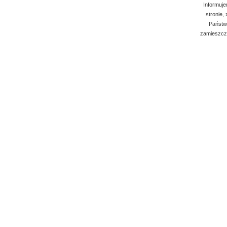
Informuje
stronie,
Państwo
zamieszcza