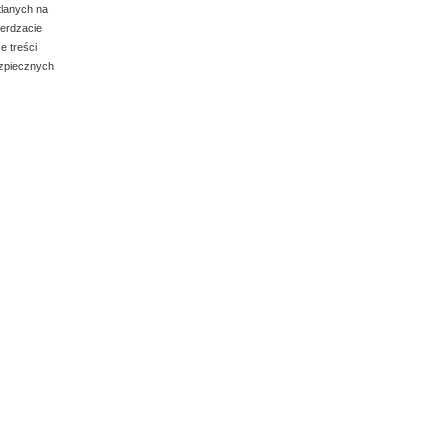
tlanych na
ierdzacie
e treści
ezpiecznych