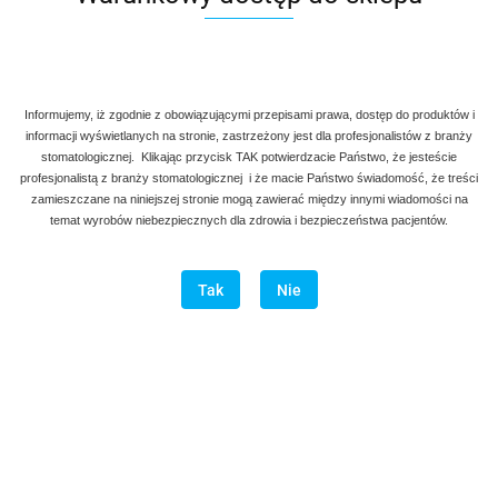
Informujemy, iż zgodnie z obowiązującymi przepisami prawa, dostęp do produktów i
informacji wyświetlanych na stronie, zastrzeżony jest dla profesjonalistów z branży
stomatologicznej. Klikając przycisk TAK potwierdzacie Państwo, że jesteście
profesjonalistą z branży stomatologicznej i że macie Państwo świadomość, że treści
zamieszczane na niniejszej stronie mogą zawierać między innymi wiadomości na
temat wyrobów niebezpiecznych dla zdrowia i bezpieczeństwa pacjentów.
Tak
Nie