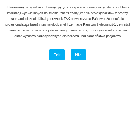
Informujemy, iż zgodnie z obowiązującymi przepisami prawa, dostęp do produktów i
informacji wyświetlanych na stronie, zastrzeżony jest dla profesjonalistów z branży
stomatologicznej. Klikając przycisk TAK potwierdzacie Państwo, że jesteście
profesjonalistą z branży stomatologicznej i że macie Państwo świadomość, że treści
zamieszczane na niniejszej stronie mogą zawierać między innymi wiadomości na
temat wyrobów niebezpiecznych dla zdrowia i bezpieczeństwa pacjentów.
Tak
Nie