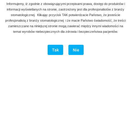
Informujemy, iż zgodnie z obowiązującymi przepisami prawa, dostęp do produktów i
informacji wyświetlanych na stronie, zastrzeżony jest dla profesjonalistów z branży
stomatologicznej. Klikając przycisk TAK potwierdzacie Państwo, że jesteście
profesjonalistą z branży stomatologicznej i że macie Państwo świadomość, że treści
zamieszczane na niniejszej stronie mogą zawierać między innymi wiadomości na
temat wyrobów niebezpiecznych dla zdrowia i bezpieczeństwa pacjentów.
Tak
Nie