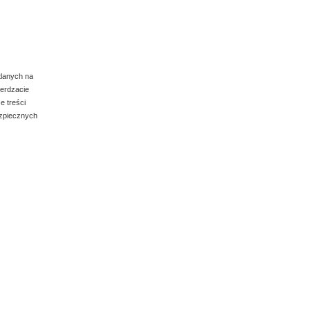
tlanych na
ierdzacie
e treści
ezpiecznych