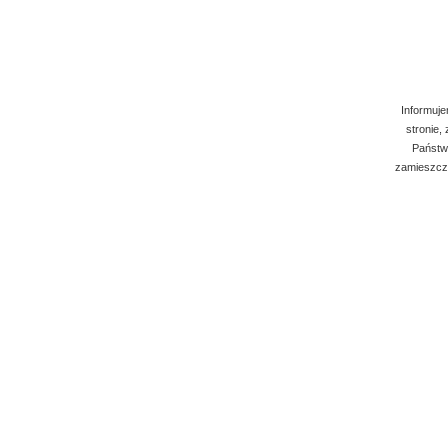
Informuje
stronie,
Państwo
zamieszcza