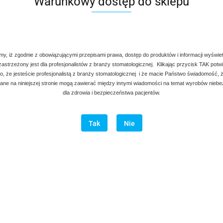
Warunkowy dostęp do sklepu
my, iż zgodnie z obowiązującymi przepisami prawa, dostęp do produktów i informacji wyświe
 zastrzeżony jest dla profesjonalistów z branży stomatologicznej. Klikając przycisk TAK potw
, że jesteście profesjonalistą z branży stomatologicznej i że macie Państwo świadomość, ż
ne na niniejszej stronie mogą zawierać między innymi wiadomości na temat wyrobów nieb
dla zdrowia i bezpieczeństwa pacjentów.
Tak
Nie