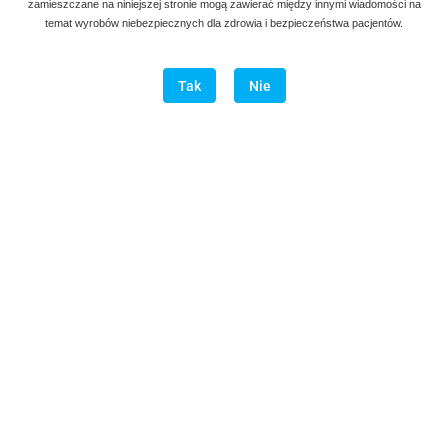
zamieszczane na niniejszej stronie mogą zawierać między innymi wiadomości na
temat wyrobów niebezpiecznych dla zdrowia i bezpieczeństwa pacjentów.
90.00
Tak
Nie
szt.
Do koszyka
Do przechowalni
Program lojalnościowy dostępny jest tylko dla zalogowanych
klientów.
Wysyłka w ciągu
natychmiast
Cena przesyłki
20
Opis
Opinie i oceny (0)