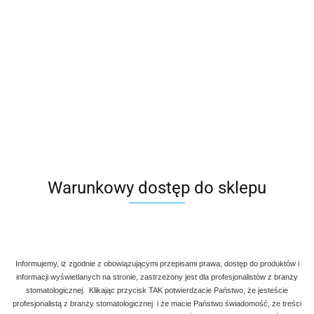
Warunkowy dostęp do sklepu
Informujemy, iż zgodnie z obowiązującymi przepisami prawa, dostęp do produktów i
informacji wyświetlanych na stronie, zastrzeżony jest dla profesjonalistów z branży
stomatologicznej. Klikając przycisk TAK potwierdzacie Państwo, że jesteście
Denmax
Symbol:
AG A 111
profesjonalistą z branży stomatologicznej i że macie Państwo świadomość, że treści