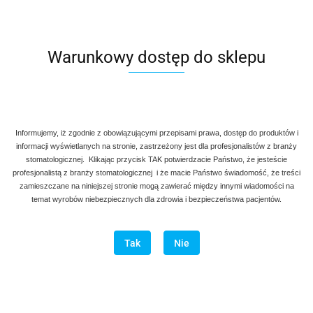
Warunkowy dostęp do sklepu
Denmax
Symbol:
AG A 143
90.00
Informujemy, iż zgodnie z obowiązującymi przepisami prawa, dostęp do produktów i
informacji wyświetlanych na stronie, zastrzeżony jest dla profesjonalistów z branży
szt
Do koszyka
stomatologicznej. Klikając przycisk TAK potwierdzacie Państwo, że jesteście
profesjonalistą z branży stomatologicznej i że macie Państwo świadomość, że treści
Do przechowalni
zamieszczane na niniejszej stronie mogą zawierać między innymi wiadomości na
temat wyrobów niebezpiecznych dla zdrowia i bezpieczeństwa pacjentów.
Program lojalnościowy dostępny jest tylko dla zalogowanych
klientów.
Tak
Nie
Wysyłka w ciągu
natychmiast
Cena przesyłki
20