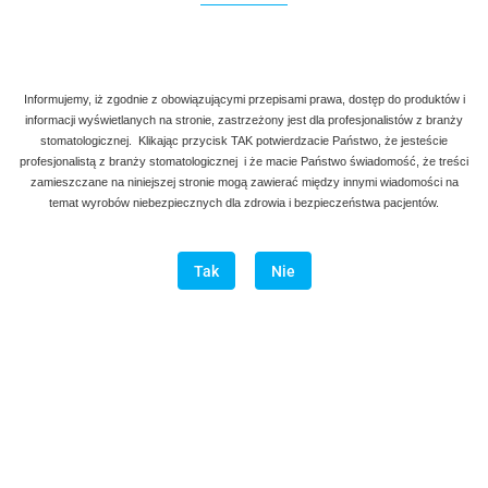
Informujemy, iż zgodnie z obowiązującymi przepisami prawa, dostęp do produktów i
informacji wyświetlanych na stronie, zastrzeżony jest dla profesjonalistów z branży
stomatologicznej. Klikając przycisk TAK potwierdzacie Państwo, że jesteście
profesjonalistą z branży stomatologicznej i że macie Państwo świadomość, że treści
zamieszczane na niniejszej stronie mogą zawierać między innymi wiadomości na
temat wyrobów niebezpiecznych dla zdrowia i bezpieczeństwa pacjentów.
Tak
Nie