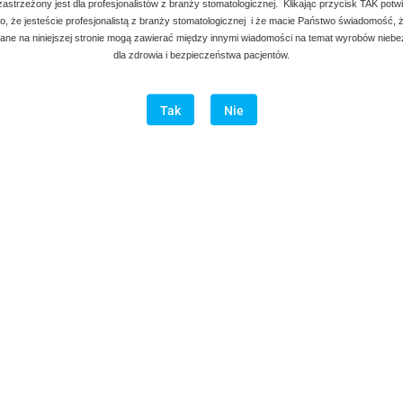
 zastrzeżony jest dla profesjonalistów z branży stomatologicznej. Klikając przycisk TAK potw
, że jesteście profesjonalistą z branży stomatologicznej i że macie Państwo świadomość, ż
ne na niniejszej stronie mogą zawierać między innymi wiadomości na temat wyrobów nieb
dla zdrowia i bezpieczeństwa pacjentów.
Tak
Nie