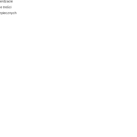
ierdzacie
e treści
ezpiecznych