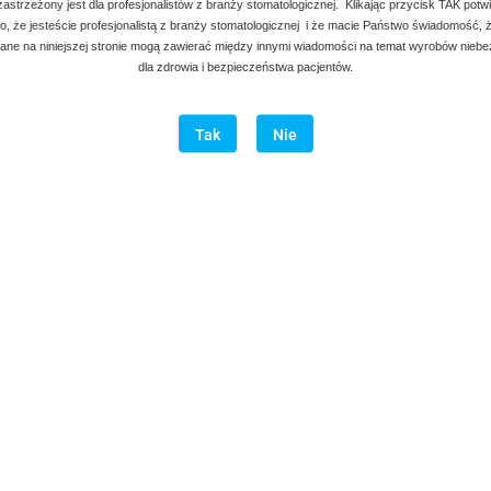
 zastrzeżony jest dla profesjonalistów z branży stomatologicznej. Klikając przycisk TAK potw
, że jesteście profesjonalistą z branży stomatologicznej i że macie Państwo świadomość, ż
ne na niniejszej stronie mogą zawierać między innymi wiadomości na temat wyrobów nieb
dla zdrowia i bezpieczeństwa pacjentów.
Tak
Nie