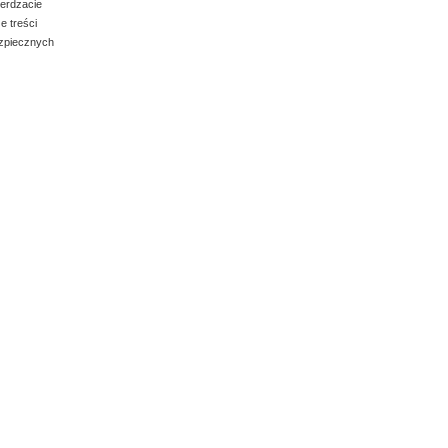
ierdzacie
e treści
ezpiecznych