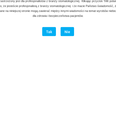
 zastrzeżony jest dla profesjonalistów z branży stomatologicznej. Klikając przycisk TAK potw
, że jesteście profesjonalistą z branży stomatologicznej i że macie Państwo świadomość, ż
ne na niniejszej stronie mogą zawierać między innymi wiadomości na temat wyrobów nieb
dla zdrowia i bezpieczeństwa pacjentów.
Tak
Nie