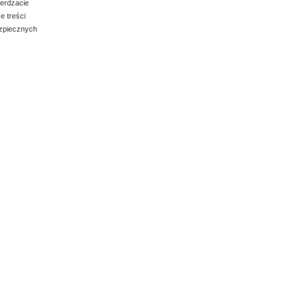
ierdzacie
e treści
ezpiecznych