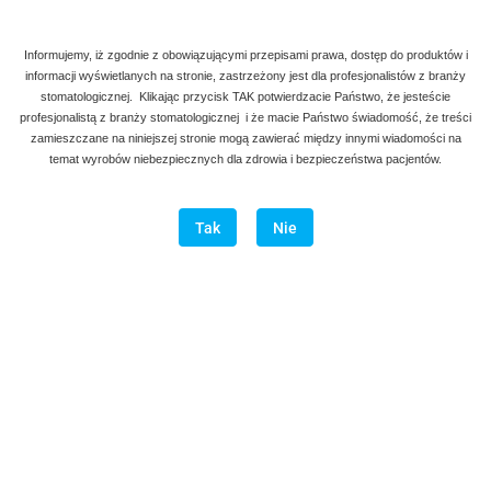
Informujemy, iż zgodnie z obowiązującymi przepisami prawa, dostęp do produktów i
informacji wyświetlanych na stronie, zastrzeżony jest dla profesjonalistów z branży
stomatologicznej. Klikając przycisk TAK potwierdzacie Państwo, że jesteście
profesjonalistą z branży stomatologicznej i że macie Państwo świadomość, że treści
zamieszczane na niniejszej stronie mogą zawierać między innymi wiadomości na
temat wyrobów niebezpiecznych dla zdrowia i bezpieczeństwa pacjentów.
Tak
Nie