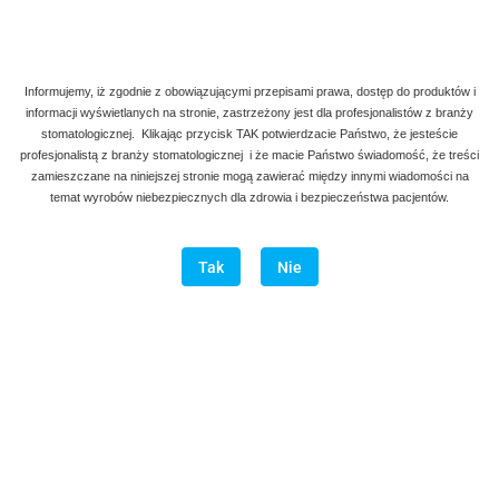
Informujemy, iż zgodnie z obowiązującymi przepisami prawa, dostęp do produktów i
informacji wyświetlanych na stronie, zastrzeżony jest dla profesjonalistów z branży
stomatologicznej. Klikając przycisk TAK potwierdzacie Państwo, że jesteście
profesjonalistą z branży stomatologicznej i że macie Państwo świadomość, że treści
zamieszczane na niniejszej stronie mogą zawierać między innymi wiadomości na
temat wyrobów niebezpiecznych dla zdrowia i bezpieczeństwa pacjentów.
Tak
Nie
Denmax
Symbol:
AG GP 3, AG
DP 3