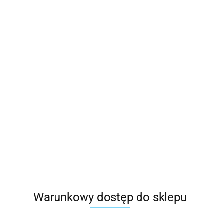
LER
do kamienia
Skaler Jacquette
Warunkowy dostęp do sklepu
22.00