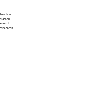
tlanych na
ierdzacie
e treści
ezpiecznych
Skaler Taylor
22.00