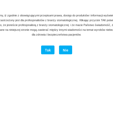
BESTSELLER
my, iż zgodnie z obowiązującymi przepisami prawa, dostęp do produktów i informacji wyświe
 zastrzeżony jest dla profesjonalistów z branży stomatologicznej. Klikając przycisk TAK potw
, że jesteście profesjonalistą z branży stomatologicznej i że macie Państwo świadomość, ż
ne na niniejszej stronie mogą zawierać między innymi wiadomości na temat wyrobów nieb
dla zdrowia i bezpieczeństwa pacjentów.
Tak
Nie
Jacquette
Skaler Jacquette
22.00