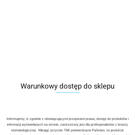
Warunkowy dostęp do sklepu
Informujemy, iż zgodnie z obowiązującymi przepisami prawa, dostęp do produktów i
informacji wyświetlanych na stronie, zastrzeżony jest dla profesjonalistów z branży
Denmax
Symbol:
AG 720-011
stomatologicznej. Klikając przycisk TAK potwierdzacie Państwo, że jesteście