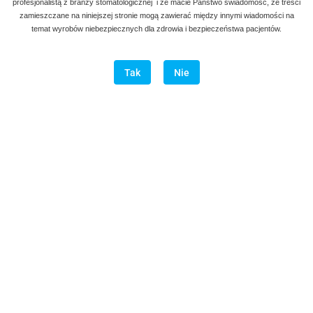
profesjonalistą z branży stomatologicznej i że macie Państwo świadomość, że treści
zamieszczane na niniejszej stronie mogą zawierać między innymi wiadomości na
temat wyrobów niebezpiecznych dla zdrowia i bezpieczeństwa pacjentów.
180.00
szt.
Do koszyka
Tak
Nie
Do przechowalni
Program lojalnościowy dostępny jest tylko dla zalogowanych
klientów.
Wysyłka w ciągu
natychmiast
Cena przesyłki
20
Opis
Opinie i oceny (0)