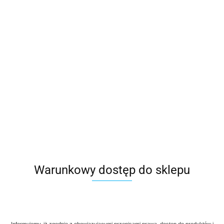
Warunkowy dostęp do sklepu
Informujemy, iż zgodnie z obowiązującymi przepisami prawa, dostęp do produktów i