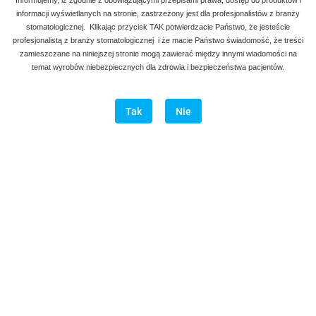
informacji wyświetlanych na stronie, zastrzeżony jest dla profesjonalistów z branży
stomatologicznej. Klikając przycisk TAK potwierdzacie Państwo, że jesteście
profesjonalistą z branży stomatologicznej i że macie Państwo świadomość, że treści
zamieszczane na niniejszej stronie mogą zawierać między innymi wiadomości na
temat wyrobów niebezpiecznych dla zdrowia i bezpieczeństwa pacjentów.
Tak
Nie