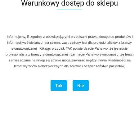
Warunkowy dostęp do sklepu
Denmax
Symbol:
AG 760-009
Informujemy, iż zgodnie z obowiązującymi przepisami prawa, dostęp do produktów i
informacji wyświetlanych na stronie, zastrzeżony jest dla profesjonalistów z branży
stomatologicznej. Klikając przycisk TAK potwierdzacie Państwo, że jesteście
profesjonalistą z branży stomatologicznej i że macie Państwo świadomość, że treści
90.00
zamieszczane na niniejszej stronie mogą zawierać między innymi wiadomości na
temat wyrobów niebezpiecznych dla zdrowia i bezpieczeństwa pacjentów.
szt.
Do koszyka
Tak
Nie
Do przechowalni
Program lojalnościowy dostępny jest tylko dla zalogowanych
klientów.
Wysyłka w ciągu
natychmiast
Cena przesyłki
20