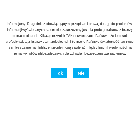
Informujemy, iż zgodnie z obowiązującymi przepisami prawa, dostęp do produktów i
informacji wyświetlanych na stronie, zastrzeżony jest dla profesjonalistów z branży
stomatologicznej. Klikając przycisk TAK potwierdzacie Państwo, że jesteście
profesjonalistą z branży stomatologicznej i że macie Państwo świadomość, że treści
zamieszczane na niniejszej stronie mogą zawierać między innymi wiadomości na
temat wyrobów niebezpiecznych dla zdrowia i bezpieczeństwa pacjentów.
Tak
Nie