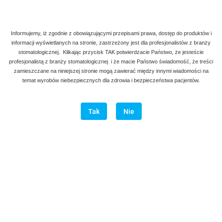
Informujemy, iż zgodnie z obowiązującymi przepisami prawa, dostęp do produktów i
informacji wyświetlanych na stronie, zastrzeżony jest dla profesjonalistów z branży
stomatologicznej. Klikając przycisk TAK potwierdzacie Państwo, że jesteście
profesjonalistą z branży stomatologicznej i że macie Państwo świadomość, że treści
zamieszczane na niniejszej stronie mogą zawierać między innymi wiadomości na
temat wyrobów niebezpiecznych dla zdrowia i bezpieczeństwa pacjentów.
Tak
Nie