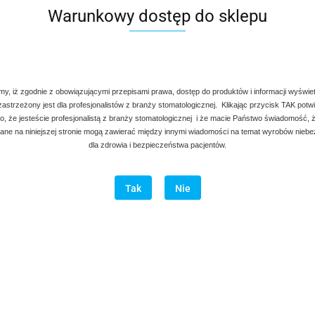
22.00
Warunkowy dostęp do sklepu
my, iż zgodnie z obowiązującymi przepisami prawa, dostęp do produktów i informacji wyświe
 zastrzeżony jest dla profesjonalistów z branży stomatologicznej. Klikając przycisk TAK potw
, że jesteście profesjonalistą z branży stomatologicznej i że macie Państwo świadomość, ż
ne na niniejszej stronie mogą zawierać między innymi wiadomości na temat wyrobów nieb
dla zdrowia i bezpieczeństwa pacjentów.
Tak
Nie