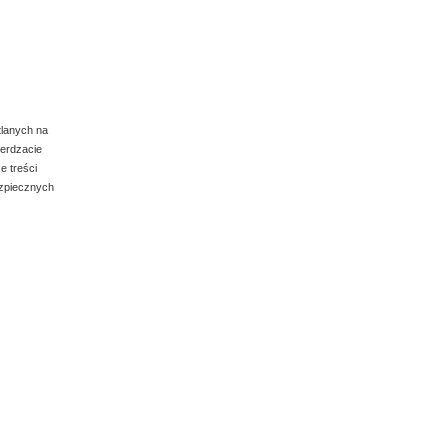
32.00
tlanych na
ierdzacie
e treści
ezpiecznych