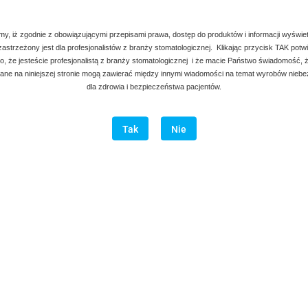
my, iż zgodnie z obowiązującymi przepisami prawa, dostęp do produktów i informacji wyświe
 zastrzeżony jest dla profesjonalistów z branży stomatologicznej. Klikając przycisk TAK potw
, że jesteście profesjonalistą z branży stomatologicznej i że macie Państwo świadomość, ż
ne na niniejszej stronie mogą zawierać między innymi wiadomości na temat wyrobów nieb
dla zdrowia i bezpieczeństwa pacjentów.
Tak
Nie