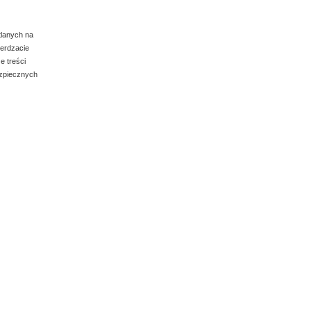
tlanych na
ierdzacie
e treści
ezpiecznych