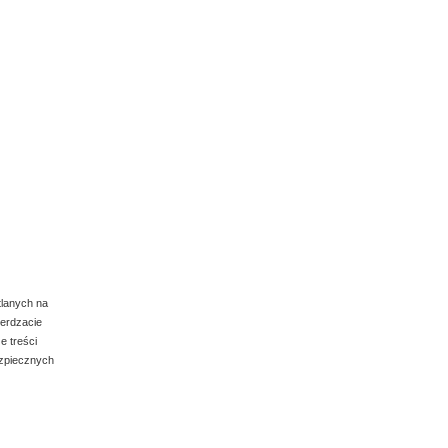
tlanych na
ierdzacie
e treści
ezpiecznych