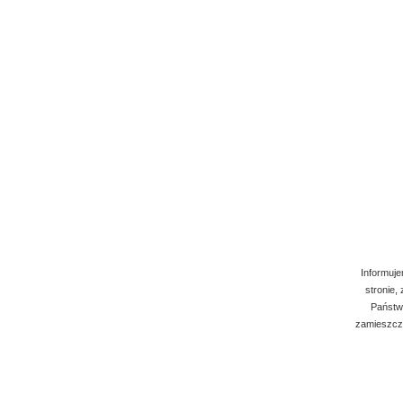
Informuje
stronie,
Państwo
zamieszcza