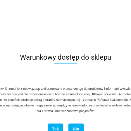
Warunkowy dostęp do sklepu
my, iż zgodnie z obowiązującymi przepisami prawa, dostęp do produktów i informacji wyświe
 zastrzeżony jest dla profesjonalistów z branży stomatologicznej. Klikając przycisk TAK potw
, że jesteście profesjonalistą z branży stomatologicznej i że macie Państwo świadomość, ż
ne na niniejszej stronie mogą zawierać między innymi wiadomości na temat wyrobów nieb
dla zdrowia i bezpieczeństwa pacjentów.
Tak
Nie