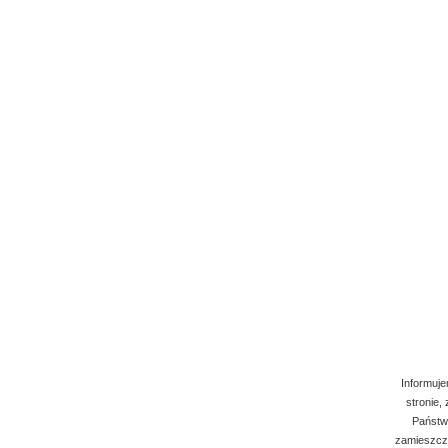
Informuje
stronie,
Państwo
zamieszcza