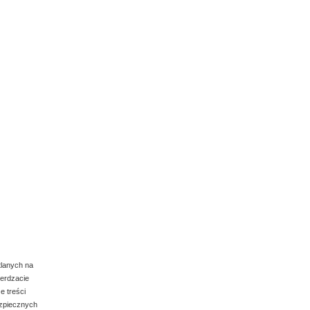
tlanych na
ierdzacie
e treści
ezpiecznych