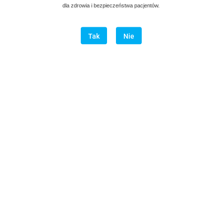
dla zdrowia i bezpieczeństwa pacjentów.
Tak
Nie
Opis
Opinie i oceny (0)