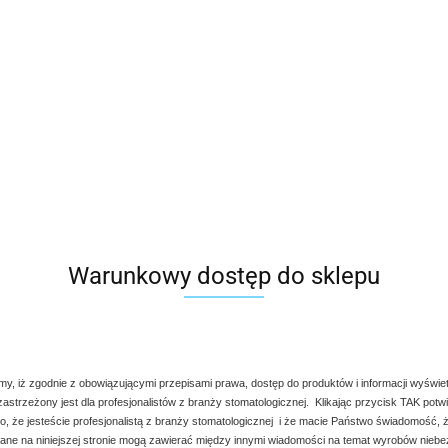
Warunkowy dostęp do sklepu
my, iż zgodnie z obowiązującymi przepisami prawa, dostęp do produktów i informacji wyświe
 zastrzeżony jest dla profesjonalistów z branży stomatologicznej. Klikając przycisk TAK potw
, że jesteście profesjonalistą z branży stomatologicznej i że macie Państwo świadomość, ż
ne na niniejszej stronie mogą zawierać między innymi wiadomości na temat wyrobów nieb