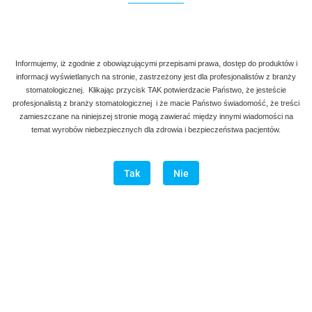
Informujemy, iż zgodnie z obowiązującymi przepisami prawa, dostęp do produktów i
informacji wyświetlanych na stronie, zastrzeżony jest dla profesjonalistów z branży
stomatologicznej. Klikając przycisk TAK potwierdzacie Państwo, że jesteście
profesjonalistą z branży stomatologicznej i że macie Państwo świadomość, że treści
zamieszczane na niniejszej stronie mogą zawierać między innymi wiadomości na
temat wyrobów niebezpiecznych dla zdrowia i bezpieczeństwa pacjentów.
Tak
Nie