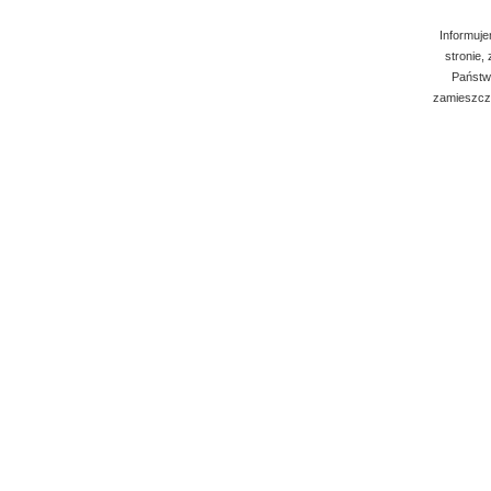
Informuje
stronie,
Państwo
zamieszcza