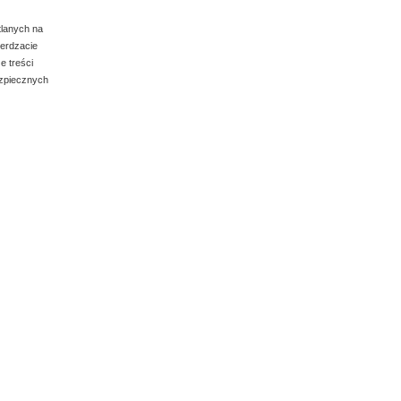
tlanych na
ierdzacie
e treści
ezpiecznych