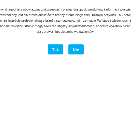
my, iż zgodnie z obowiązującymi przepisami prawa, dostęp do produktów i informacji wyświe
 zastrzeżony jest dla profesjonalistów z branży stomatologicznej. Klikając przycisk TAK potw
, że jesteście profesjonalistą z branży stomatologicznej i że macie Państwo świadomość, ż
ne na niniejszej stronie mogą zawierać między innymi wiadomości na temat wyrobów nieb
dla zdrowia i bezpieczeństwa pacjentów.
Tak
Nie