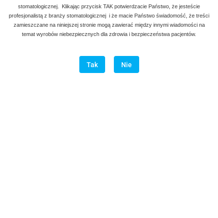
stomatologicznej. Klikając przycisk TAK potwierdzacie Państwo, że jesteście
profesjonalistą z branży stomatologicznej i że macie Państwo świadomość, że treści
zamieszczane na niniejszej stronie mogą zawierać między innymi wiadomości na
temat wyrobów niebezpiecznych dla zdrowia i bezpieczeństwa pacjentów.
Denmax
Symbol:
AGG 109 -110
Tak
Nie
długość
95.00
szt
Do koszyka
Do przechowalni
Program lojalnościowy dostępny jest tylko dla zalogowanych
klientów.
Wysyłka w ciągu
natychmiast