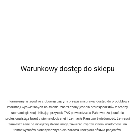
Warunkowy dostęp do sklepu
Informujemy, iż zgodnie z obowiązującymi przepisami prawa, dostęp do produktów i
informacji wyświetlanych na stronie, zastrzeżony jest dla profesjonalistów z branży
stomatologicznej. Klikając przycisk TAK potwierdzacie Państwo, że jesteście
Denmax
Symbol:
AG 710-031
profesjonalistą z branży stomatologicznej i że macie Państwo świadomość, że treści
zamieszczane na niniejszej stronie mogą zawierać między innymi wiadomości na
temat wyrobów niebezpiecznych dla zdrowia i bezpieczeństwa pacjentów.
SINUS Lift do podnoszenia dna zatoki. Opis: Szerokość: 7 mm i 7