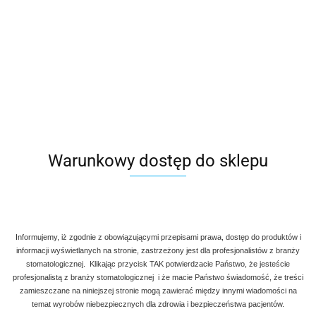
Warunkowy dostęp do sklepu
Informujemy, iż zgodnie z obowiązującymi przepisami prawa, dostęp do produktów i
informacji wyświetlanych na stronie, zastrzeżony jest dla profesjonalistów z branży
stomatologicznej. Klikając przycisk TAK potwierdzacie Państwo, że jesteście
Denmax
Symbol:
AG 710-029
profesjonalistą z branży stomatologicznej i że macie Państwo świadomość, że treści
zamieszczane na niniejszej stronie mogą zawierać między innymi wiadomości na
temat wyrobów niebezpiecznych dla zdrowia i bezpieczeństwa pacjentów.
SINUS Lift do podnoszenia dna zatoki. Szerokość: 5 mm i 5 mm