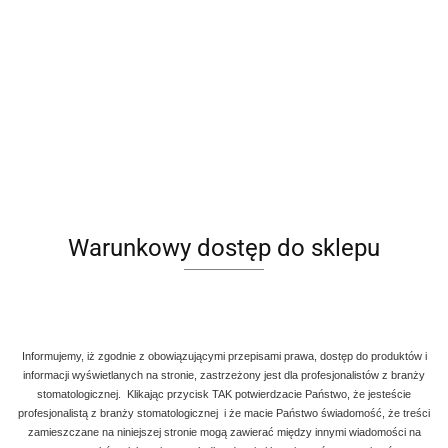
Kaseta do sterylizacji narzędzi AG 730-005
Warunkowy dostęp do sklepu
280.00
Informujemy, iż zgodnie z obowiązującymi przepisami prawa, dostęp do produktów i
informacji wyświetlanych na stronie, zastrzeżony jest dla profesjonalistów z branży
stomatologicznej. Klikając przycisk TAK potwierdzacie Państwo, że jesteście
profesjonalistą z branży stomatologicznej i że macie Państwo świadomość, że treści
zamieszczane na niniejszej stronie mogą zawierać między innymi wiadomości na