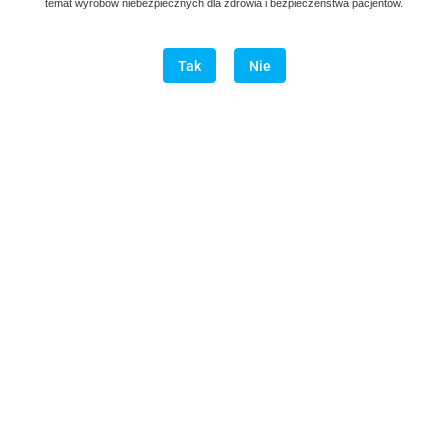
temat wyrobów niebezpiecznych dla zdrowia i bezpieczeństwa pacjentów.
Tak
Nie
Kaseta do sterylizacji narzędzi AG 730-006