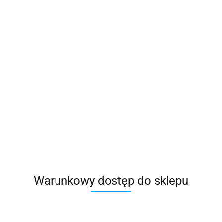
Pęseta do zakładania rurek, 12 cm
Warunkowy dostęp do sklepu
45.00