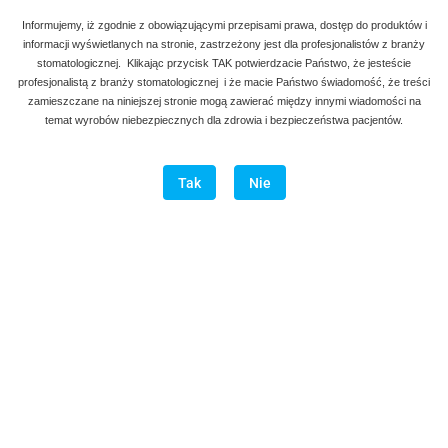
Informujemy, iż zgodnie z obowiązującymi przepisami prawa, dostęp do produktów i
informacji wyświetlanych na stronie, zastrzeżony jest dla profesjonalistów z branży
stomatologicznej. Klikając przycisk TAK potwierdzacie Państwo, że jesteście
profesjonalistą z branży stomatologicznej i że macie Państwo świadomość, że treści
zamieszczane na niniejszej stronie mogą zawierać między innymi wiadomości na
temat wyrobów niebezpiecznych dla zdrowia i bezpieczeństwa pacjentów.
Tak
Nie