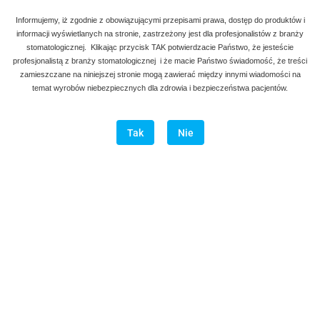
Informujemy, iż zgodnie z obowiązującymi przepisami prawa, dostęp do produktów i
informacji wyświetlanych na stronie, zastrzeżony jest dla profesjonalistów z branży
stomatologicznej. Klikając przycisk TAK potwierdzacie Państwo, że jesteście
profesjonalistą z branży stomatologicznej i że macie Państwo świadomość, że treści
zamieszczane na niniejszej stronie mogą zawierać między innymi wiadomości na
temat wyrobów niebezpiecznych dla zdrowia i bezpieczeństwa pacjentów.
Tak
Nie