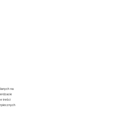
tlanych na
ierdzacie
e treści
ezpiecznych