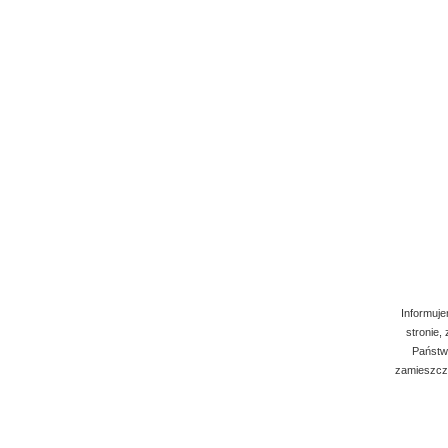
Informuje
stronie,
Państwo
zamieszcza