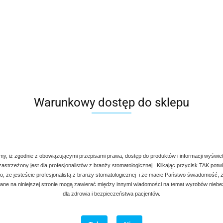
Warunkowy dostęp do sklepu
my, iż zgodnie z obowiązującymi przepisami prawa, dostęp do produktów i informacji wyświe
 zastrzeżony jest dla profesjonalistów z branży stomatologicznej. Klikając przycisk TAK potw
, że jesteście profesjonalistą z branży stomatologicznej i że macie Państwo świadomość, ż
ne na niniejszej stronie mogą zawierać między innymi wiadomości na temat wyrobów nieb
dla zdrowia i bezpieczeństwa pacjentów.