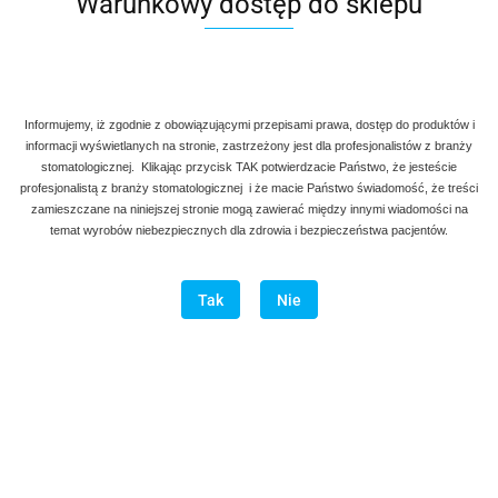
Warunkowy dostęp do sklepu
Informujemy, iż zgodnie z obowiązującymi przepisami prawa, dostęp do produktów i
informacji wyświetlanych na stronie, zastrzeżony jest dla profesjonalistów z branży
stomatologicznej. Klikając przycisk TAK potwierdzacie Państwo, że jesteście
profesjonalistą z branży stomatologicznej i że macie Państwo świadomość, że treści
zamieszczane na niniejszej stronie mogą zawierać między innymi wiadomości na
temat wyrobów niebezpiecznych dla zdrowia i bezpieczeństwa pacjentów.
Tak
Nie