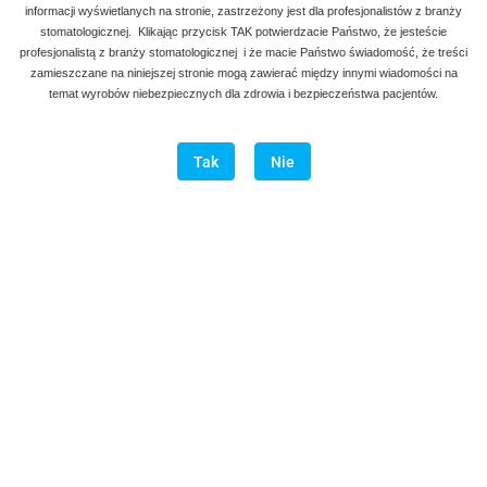
informacji wyświetlanych na stronie, zastrzeżony jest dla profesjonalistów z branży
stomatologicznej. Klikając przycisk TAK potwierdzacie Państwo, że jesteście
profesjonalistą z branży stomatologicznej i że macie Państwo świadomość, że treści
zamieszczane na niniejszej stronie mogą zawierać między innymi wiadomości na
temat wyrobów niebezpiecznych dla zdrowia i bezpieczeństwa pacjentów.
Tak
Nie