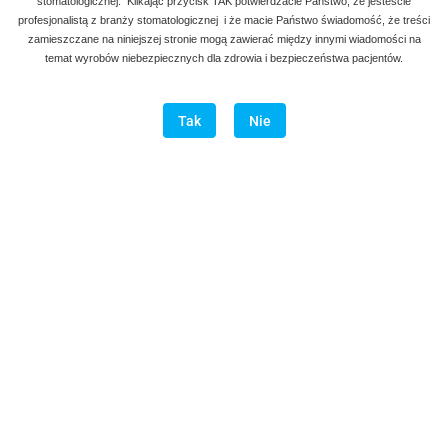
stomatologicznej. Klikając przycisk TAK potwierdzacie Państwo, że jesteście
profesjonalistą z branży stomatologicznej i że macie Państwo świadomość, że treści
zamieszczane na niniejszej stronie mogą zawierać między innymi wiadomości na
temat wyrobów niebezpiecznych dla zdrowia i bezpieczeństwa pacjentów.
Tak
Nie