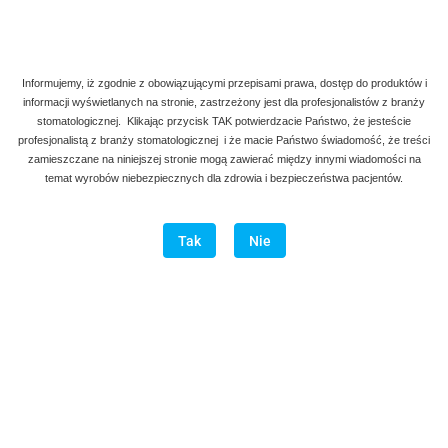
Informujemy, iż zgodnie z obowiązującymi przepisami prawa, dostęp do produktów i
informacji wyświetlanych na stronie, zastrzeżony jest dla profesjonalistów z branży
stomatologicznej. Klikając przycisk TAK potwierdzacie Państwo, że jesteście
profesjonalistą z branży stomatologicznej i że macie Państwo świadomość, że treści
zamieszczane na niniejszej stronie mogą zawierać między innymi wiadomości na
temat wyrobów niebezpiecznych dla zdrowia i bezpieczeństwa pacjentów.
Tak
Nie
Denmax
Symbol:
AG E 100-101
długość