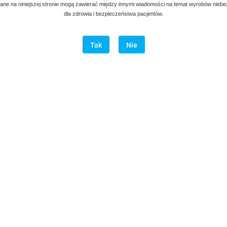
ne na niniejszej stronie mogą zawierać między innymi wiadomości na temat wyrobów nieb
dla zdrowia i bezpieczeństwa pacjentów.
Tak
Nie
Opis
Opinie i oceny (0)
zewnej i posiadają Certyfikaty: ISO 9001:2000, ISO 13485:2003, CE MAR
acje
O sklepie