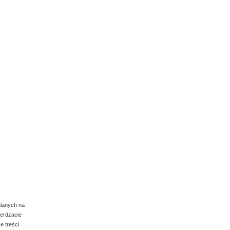
alogowanych klientów.
tlanych na
ierdzacie
e treści