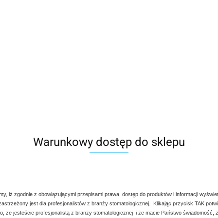
90.00
szt.
Do koszyka
Do przechowalni
Program lojalnościowy dostępny jest tylko dla z
Wysyłka w ciągu
natychmiast
Cena przesyłki
20
Warunkowy dostęp do sklepu
my, iż zgodnie z obowiązującymi przepisami prawa, dostęp do produktów i informacji wyświe
 zastrzeżony jest dla profesjonalistów z branży stomatologicznej. Klikając przycisk TAK potw
, że jesteście profesjonalistą z branży stomatologicznej i że macie Państwo świadomość, ż