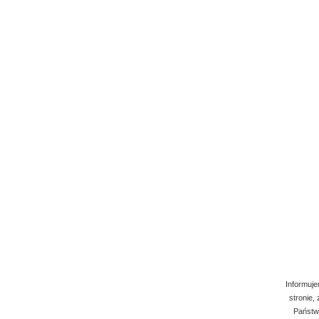
Informuje
stronie,
Państwo